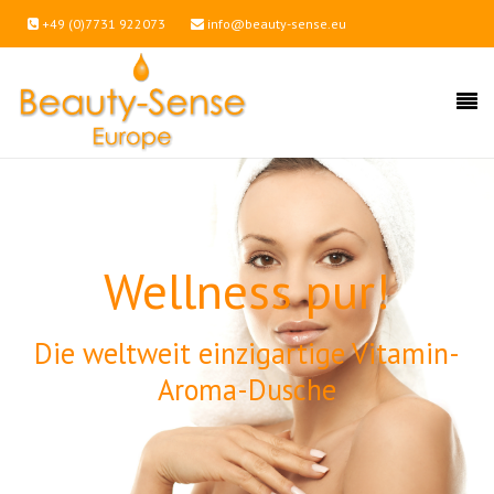
+49 (0)7731 922073
info@beauty-sense.eu
Wellness pur!
Die weltweit einzigartige Vitamin-
Aroma-Dusche