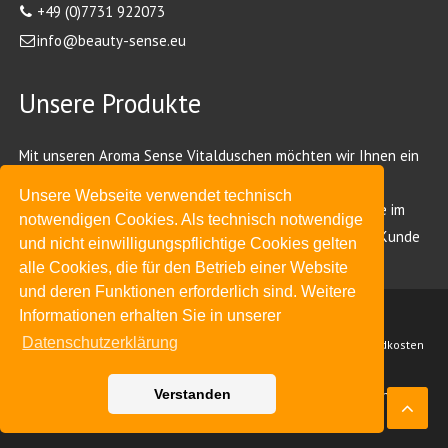
+49 (0)7731 922073
info@beauty-sense.eu
Unsere Produkte
Mit unseren Aroma Sense Vitalduschen möchten wir Ihnen ein
Stück Wellness für Ihr Zuhause anbieten. Alle unsere
Unsere Webseite verwendet technisch
Handbrausen finden Sie bei uns auf der Homepage, sowie im
notwendigen Cookies. Als technisch notwendige
folgenden Katalog. Wir freuen uns schon heute, Sie als Kunde
und nicht einwilligungspflichtige Cookies gelten
begrüßen zu dürfen.
alle Cookies, die für den Betrieb einer Website
und deren Funktionen erforderlich sind. Weitere
Informationen erhalten Sie in unserer
Datenschutzerklärung
Unsere AGB
Datenschutz
Impressum
Liefer- und Versandkosten
Verstanden
Copyright © 2026 Beauty-Sense Europe GmbH. Alle Rechte vorbehalten.