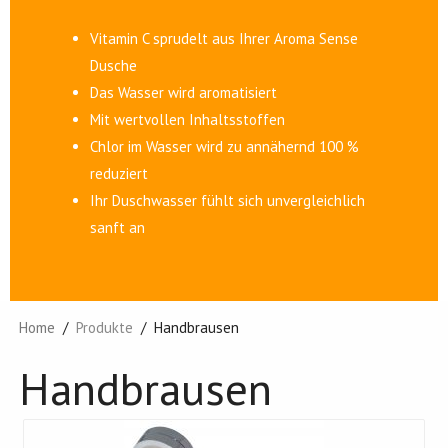
Vitamin C sprudelt aus Ihrer Aroma Sense
Dusche
Das Wasser wird aromatisiert
Mit wertvollen Inhaltsstoffen
Chlor im Wasser wird zu annähernd 100 %
reduziert
Ihr Duschwasser fühlt sich unvergleichlich
sanft an
Home
Produkte
Handbrausen
Handbrausen